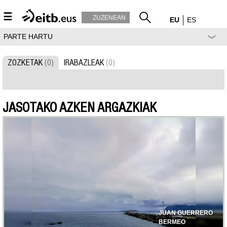
☰
ZUZENEAN
EU
ES
PARTE HARTU
ZOZKETAK
(0)
IRABAZLEAK
(0)
JASOTAKO AZKEN ARGAZKIAK
JUAN GUERRERO
BERMEO