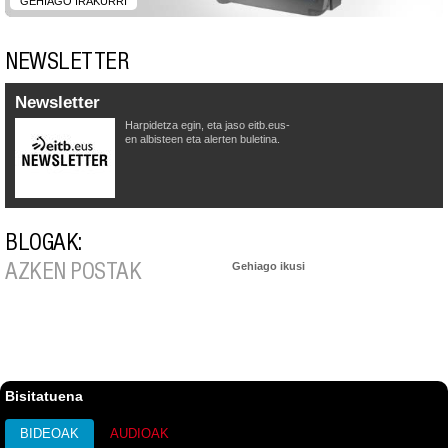
GEHIAGO IRAKURRI
NEWSLETTER
Newsletter
Harpidetza egin, eta jaso eitb.eus-
en albisteen eta alerten buletina.
BLOGAK:
AZKEN POSTAK
Gehiago ikusi
Bisitatuena
BIDEOAK
AUDIOAK