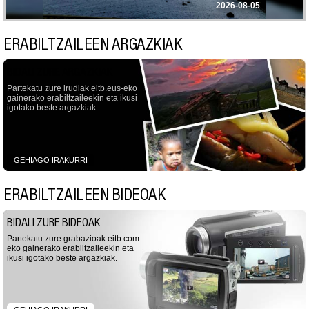
2026-08-05
ERABILTZAILEEN ARGAZKIAK
BIDALI ZURE ARGAZKIAK
Partekatu zure irudiak eitb.eus-eko
gainerako erabiltzaileekin eta ikusi
igotako beste argazkiak.
GEHIAGO IRAKURRI
ERABILTZAILEEN BIDEOAK
BIDALI ZURE BIDEOAK
Partekatu zure grabazioak eitb.com-
eko gainerako erabiltzaileekin eta
ikusi igotako beste argazkiak.