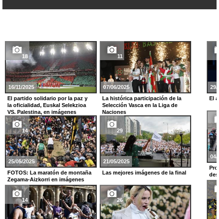
18
11
16/11/2025
07/06/2025
29/
El partido solidario por la paz y
La histórica participación de la
El 
la oficialidad, Euskal Selekzioa
Selección Vasca en la Liga de
VS. Palestina, en imágenes
Naciones
14
29
04/
25/05/2025
21/05/2025
Pro
FOTOS: La maratón de montaña
Las mejores imágenes de la final
des
Zegama-Aizkorri en imágenes
14
26