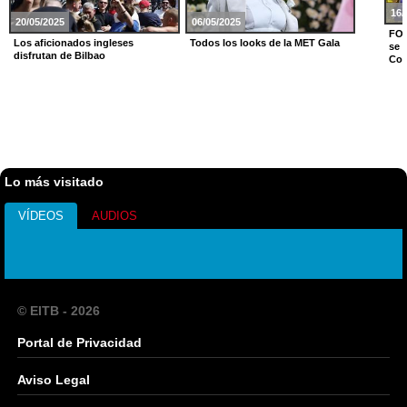
16/
20/05/2025
06/05/2025
FOT
Los aficionados ingleses
Todos los looks de la MET Gala
se 
disfrutan de Bilbao
Cop
Lo más visitado
VÍDEOS
AUDIOS
© EITB - 2026
Portal de Privacidad
Aviso Legal