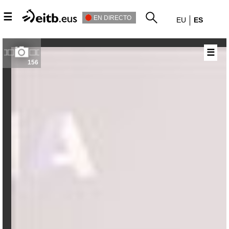
☰
EN DIRECTO
EU
ES
☰
156